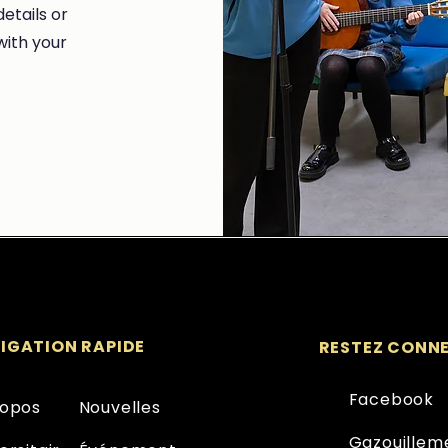
etails or
with your
IGATION RAPIDE
RESTEZ CONN
Facebook
ropos
Nouvelles
Gazouillem