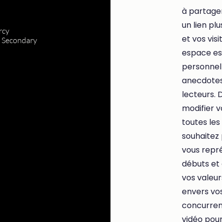
à partage
un lien pl
rcy
et vos vis
g Secondary
espace es
personnell
anecdotes 
lecteurs.
D
modifier v
toutes les
souhaitez 
vous repré
débuts et 
vos valeu
envers vos
concurrenc
vidéo pou