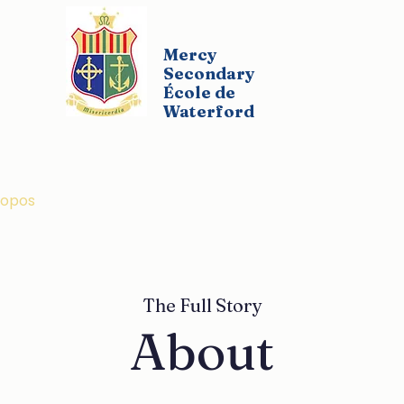
Mercy
Secondary
École de
Waterford
ropos
Universitaires
Liste des programmes
G
The Full Story
About