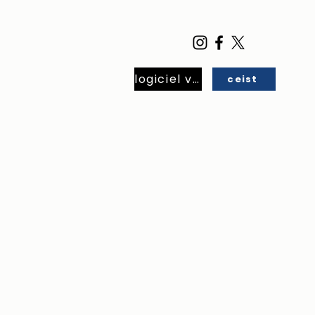
logiciel virtuel
ceist
eneral
Étudiants
More