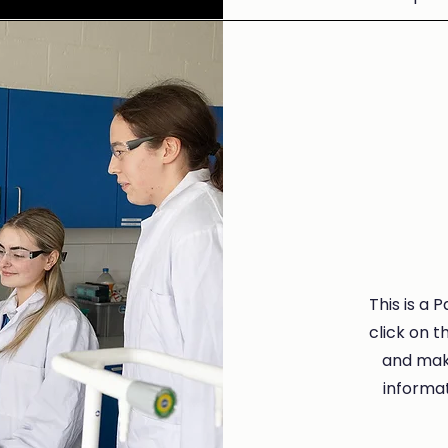
This is a 
click on t
and make
informat