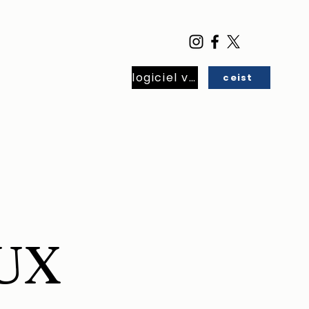
logiciel virtuel
ceist
eneral
Étudiants
More
UX