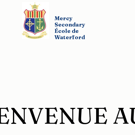
Mercy
Secondary
École de
Waterford
ropos
Universitaires
Liste des programmes
G
IENVENUE A