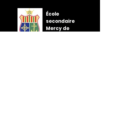
École
secondaire
Mercy de
Waterford
NAVIGATION RAPIDE
À propos
Universitaires
Étudiants
Parents
Nouvelles
Événements
Admissions